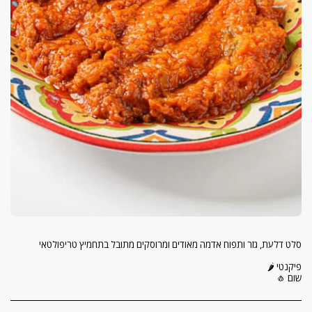
שום 🧄