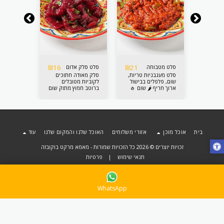
₪
16
₪
21
₪
18
סלט מטבוחה
סלט סלק אדום
סלט חומוס
סלי 💯
סלט מעגבניות טריות,
סלק מאודה חתוכים
חומוס בית
שום, פלפלים בבישול
לקוביות מטובלים
ארוך חריף 🌶 שום 🧄
ברוטב חמוץ מתוק שום
🧄
בית
אוכל מוכן
אזורי משלוחים
האוכל שלנו והמקום שלנו
עוד
זכויות יוצרים © 2026 כל הזכויות שמורות -
מאמא מרקט בוקובזה
תנאי שימוש
|
פרטיות
WhatsApp