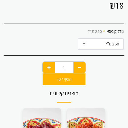
₪
18
גודל קופסא:
*
250 מ״ל
250 מ״ל
הוסף לסל
מוצרים קשורים