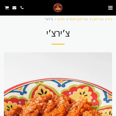
בית
אוכל מוכן
אוכל מוכן לשישי
סלטים
צ׳ירצ׳י
צ׳ירצ׳י