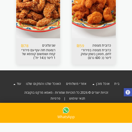
₪
78
₪
59
כרובית מצופה
שניצלונים
כרובית מצופה בפירורי
רצועות חזה עוף עם פירורי
לחם, מטוגן בשמן עמוק
קמח ושומשום קופסא של
ליטר (כ 600 גרם)
1 ליטר (כ14 יח׳)
בית
אוכל מוכן
אזורי משלוחים
האוכל שלנו והמקום שלנו
עוד
זכויות יוצרים © 2026 כל הזכויות שמורות -
מאמא מרקט בוקובזה
תנאי שימוש
|
פרטיות
WhatsApp