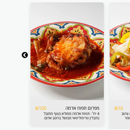
מפרום תפוח אדמה
צ׳ירצ׳י
₪
100
₪
16
 צהוב
4 יח׳- תפוח אדמה ממולא בעוף מתובל
סלט דלעת, גז
ומר
בתבלין טריפוליטאי מבושל ברוטב אדום
🌶 שום 🧄