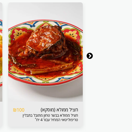
חציל ממולא (מוסקא)
₪
100
₪
18
פוח אדמה מאודים
חציל ממולא בבשר טחון מתובל בתבלין
ומרוסקים מתובל בתחמיץ טריפולטאי פיקנטי
טריפוליטאי המחיר עבור 4 יח׳