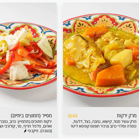
מרק ירקות
מסייר (חמוצים ביתיים)
₪
44
מרק עשיר מגזר, קישוא, גמבה, בצל, דלעת,
ירקות חתוכים בתחמיץ: כרוב, גמבה
כוסרה וסלרי כרוב וגרגיר חומוס קופסא ליטר
ואדום, פלפל חריף, גזר, קולורבי וש
(בעונה). פיקנטי 🌶