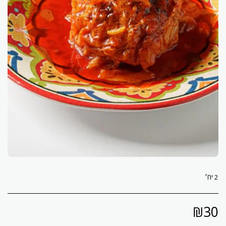
2 יח׳
₪
30