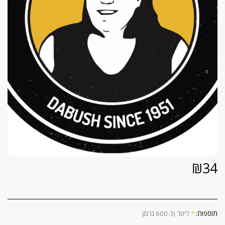
₪
34
תוספות:
*
ליטר (כ-600 גרם)