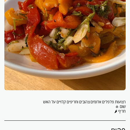
חריף 🌶