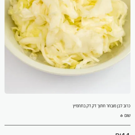
שום 🧄